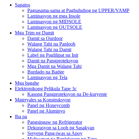
Sapatos
Pagsasama-sama at Paghuhubog ng UPPER/VAMP
Laminasyon ng mga Insole
Laminasyon ng MIDSOLE
Laminasyon ng OUTSOLE
Mga Trim ng Damit
Damit sa Ourdoor
Walang Tahi na Panloob
Walang Tahi na Damit
Label ng Paglilipat ng Init
Damit na Pangproteksyon
Mga Damit na Walang Tahi
Burdado na Badge
Laminasyon ng Tela
Mga bagahe
Elektronikong Pelikula Tape 3c
Kasong Pangproteksyon na De-kuryente
Materyales sa Konstruksyon
Panel ng Honeycomb
Panel ng Aluminyo
Iba pa
Pangsingaw ng Refrigerator
Dekorasyon sa Loob ng Sasakyan
Seryeng Pang-iwas sa Apoy
Maliwanag na Repleksyon ng Tape