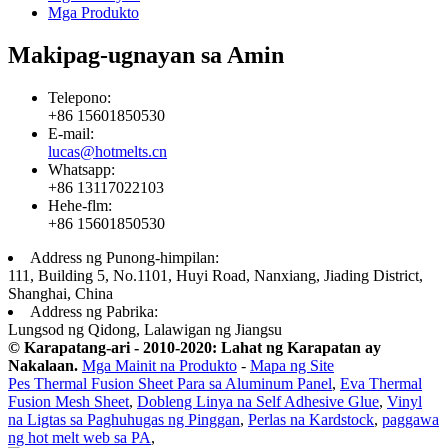
Mga Produkto
Makipag-ugnayan sa Amin
Telepono:
+86 15601850530
E-mail:
lucas@hotmelts.cn
Whatsapp:
+86 13117022103
Hehe-flm:
+86 15601850530
Address ng Punong-himpilan:
111, Building 5, No.1101, Huyi Road, Nanxiang, Jiading District,
Shanghai, China
Address ng Pabrika:
Lungsod ng Qidong, Lalawigan ng Jiangsu
© Karapatang-ari - 2010-2020: Lahat ng Karapatan ay
Nakalaan.
Mga Mainit na Produkto
-
Mapa ng Site
Pes Thermal Fusion Sheet Para sa Aluminum Panel
,
Eva Thermal
Fusion Mesh Sheet
,
Dobleng Linya na Self Adhesive Glue
,
Vinyl
na Ligtas sa Paghuhugas ng Pinggan
,
Perlas na Kardstock
,
paggawa
ng hot melt web sa PA
,