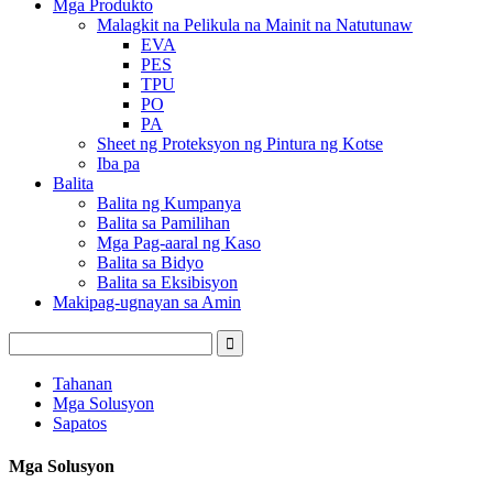
Mga Produkto
Malagkit na Pelikula na Mainit na Natutunaw
EVA
PES
TPU
PO
PA
Sheet ng Proteksyon ng Pintura ng Kotse
Iba pa
Balita
Balita ng Kumpanya
Balita sa Pamilihan
Mga Pag-aaral ng Kaso
Balita sa Bidyo
Balita sa Eksibisyon
Makipag-ugnayan sa Amin
Tahanan
Mga Solusyon
Sapatos
Mga Solusyon