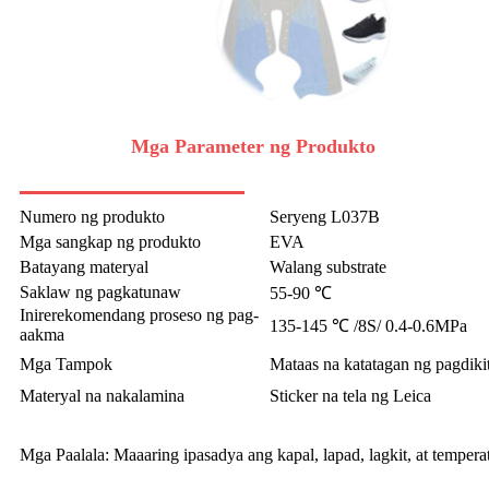
Mga Parameter ng Produkto
Numero ng produkto
Seryeng L037B
Mga sangkap ng produkto
EVA
Batayang materyal
Walang substrate
Saklaw ng pagkatunaw
55-90 ℃
Inirerekomendang proseso ng pag-
135-145 ℃ /8S/ 0.4-0.6MPa
aakma
Mga Tampok
Mataas na katatagan ng pagdiki
Materyal na nakalamina
Sticker na tela ng Leica
Mga Paalala: Maaaring ipasadya ang kapal, lapad, lagkit, at tempe