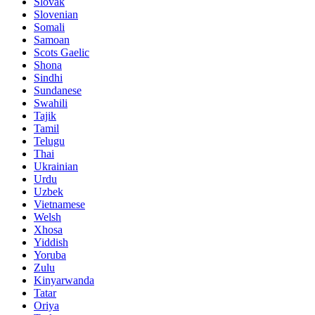
Slovak
Slovenian
Somali
Samoan
Scots Gaelic
Shona
Sindhi
Sundanese
Swahili
Tajik
Tamil
Telugu
Thai
Ukrainian
Urdu
Uzbek
Vietnamese
Welsh
Xhosa
Yiddish
Yoruba
Zulu
Kinyarwanda
Tatar
Oriya