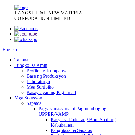
JIANGSU H&H NEW MATERIAL
CORPORATION LIMITED.
English
Tahanan
Tungkol sa Amin
Profile ng Kumpanya
Base ng Produksyon
Laboratoryo
Mga Sertipiko
Kasaysayan ng Pag-unlad
Mga Solusyon
Sapatos
Pagsasama-sama at Paghuhubog ng
UPPER/VAMP
Kasya sa Pader ang Boot Shaft ng
Kababaihan
Pang-itaas na Sapatos