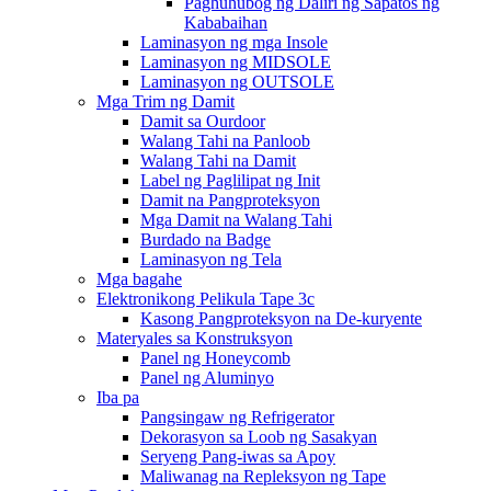
Paghuhubog ng Daliri ng Sapatos ng
Kababaihan
Laminasyon ng mga Insole
Laminasyon ng MIDSOLE
Laminasyon ng OUTSOLE
Mga Trim ng Damit
Damit sa Ourdoor
Walang Tahi na Panloob
Walang Tahi na Damit
Label ng Paglilipat ng Init
Damit na Pangproteksyon
Mga Damit na Walang Tahi
Burdado na Badge
Laminasyon ng Tela
Mga bagahe
Elektronikong Pelikula Tape 3c
Kasong Pangproteksyon na De-kuryente
Materyales sa Konstruksyon
Panel ng Honeycomb
Panel ng Aluminyo
Iba pa
Pangsingaw ng Refrigerator
Dekorasyon sa Loob ng Sasakyan
Seryeng Pang-iwas sa Apoy
Maliwanag na Repleksyon ng Tape